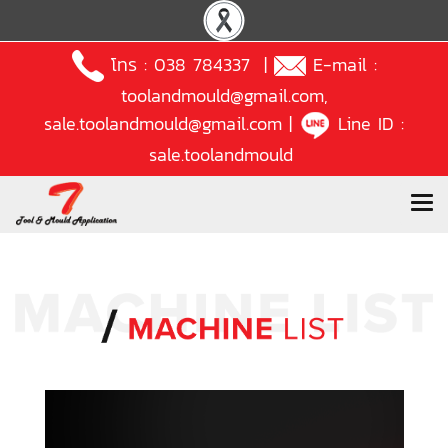
โทร :
038 784337
|
E-mail :
toolandmould@gmail.com
,
sale.toolandmould@gmail.com
|
Line ID :
sale.toolandmould