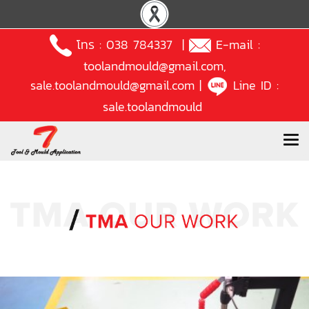
โทร :
038 784337
|
E-mail :
toolandmould@gmail.com
,
sale.toolandmould@gmail.com
|
Line ID :
sale.toolandmould